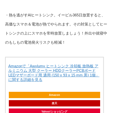
・熱を逃がすAlヒートシンク。イービル365日放置すると、
高価なスマホ＆電池が熱でやられます。その対策としてヒー
トシンクの上にスマホを常時放置しましょう！外出や就寝中
のもしもの電池発火リスクも軽減！
Amazonで「Awxlumv ヒートシンク 冷却板 放熱板 ア
ルミニウム 大型 クーラー HDDクーラーPCBボード
LEDマザーボード用 適用 (150 x 93 x 15 mm 黒) 1個」
に関する詳細を見る
Amazon
楽天
Yahoo!ショッピング