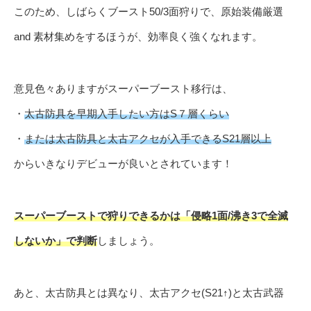
このため、しばらくブースト50/3面狩りで、原始装備厳選
and 素材集めをするほうが、効率良く強くなれます。
意見色々ありますがスーパーブースト移行は、
・
太古防具を早期入手したい方はS７層くらい
・
または太古防具と太古アクセが入手できるS21層以上
からいきなりデビューが良いとされています！
スーパーブーストで狩りできるかは「侵略1面/沸き3で全滅
しないか」で判断
しましょう。
あと、太古防具とは異なり、太古アクセ(S21↑)と太古武器