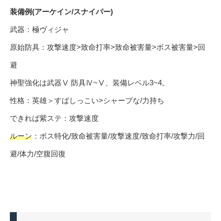
装備例(アーケイン/スナイパー)
武器：極ヴィジャ
原始防具：攻撃速度>致命打率>致命被害量>ボス被害量>回
避
神聖強化は武器Ⅴ 防具Ⅳ~Ⅴ、装備レベル3~4。
性格：英雄＞すばしっこい>シャープな/力持ち
できれば紫ステ：攻撃速度
ルーン
：ボス特化/致命被害量/攻撃速度/致命打率/攻撃力/回
避/体力/空腹回復