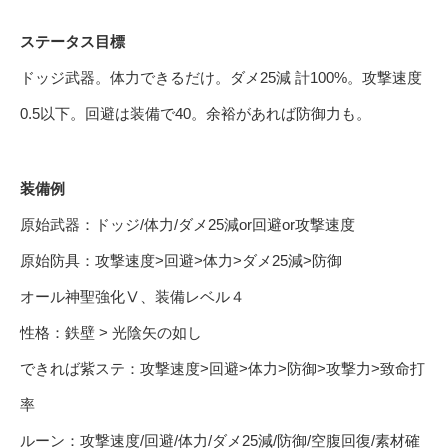
ステータス目標
ドッジ武器。体力できるだけ。ダメ25減 計100%。攻撃速度
0.5以下。回避は装備で40。余裕があれば防御力も。
装備例
原始武器：ドッジ/体力/ダメ25減or回避or攻撃速度
原始防具：攻撃速度>回避>体力>ダメ25減>防御
オール神聖強化Ⅴ、装備レベル４
性格：鉄壁 > 光陰矢の如し
できれば紫ステ：攻撃速度>回避>体力>防御>攻撃力>致命打
率
ルーン：攻撃速度/回避/体力/ダメ25減/防御/空腹回復/素材確