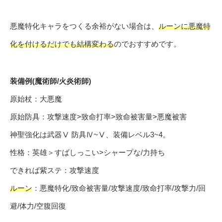
悪魔特化キャラをつくる余裕がない場合は、
ルーンに悪魔特
化を付けるだけでも結構変わる
のでおすすめです。
装備例(魔術師/火炎術師)
原始杖：大悪魔
原始防具：攻撃速度>致命打率>致命被害量>悪魔被害
神聖強化は武器Ⅴ 防具Ⅳ~Ⅴ、装備レベル3~4。
性格：英雄＞すばしっこい>シャープな/力持ち
できれば紫ステ：攻撃速度
ルーン
：悪魔特化/致命被害量/攻撃速度/致命打率/攻撃力/回
避/体力/空腹回復