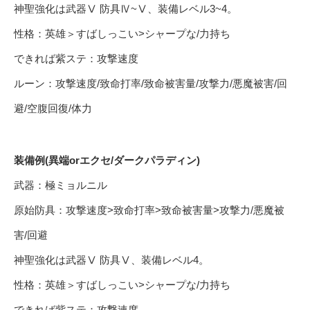
神聖強化は武器Ⅴ 防具Ⅳ~Ⅴ、装備レベル3~4。
性格：英雄＞すばしっこい>シャープな/力持ち
できれば紫ステ：攻撃速度
ルーン：攻撃速度/致命打率/致命被害量/攻撃力/悪魔被害/回
避/空腹回復/体力
装備例(異端orエクセ/ダークパラディン)
武器：極ミョルニル
原始防具：攻撃速度>致命打率>致命被害量>攻撃力/悪魔被
害/回避
神聖強化は武器Ⅴ 防具Ⅴ、装備レベル4。
性格：英雄＞すばしっこい>シャープな/力持ち
できれば紫ステ：攻撃速度