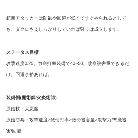
範囲アタッカーは防御や回避が低くてすぐやられるとして
も、ダクロさえしっかりしていれば狩りは成立します。
ステータス目標
攻撃速度0.25。致命打率装備で40~50。致命被害量できるだ
け。回避余裕あれば。
装備例(魔術師/火炎術師)
原始杖：大悪魔
原始防具：攻撃速度>致命打率>致命被害量>攻撃力/悪魔被
害/回避